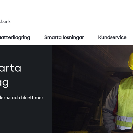
sbank
Batterilagring
Smarta lösningar
Kundservice
arta
ag
derna och bli ett mer