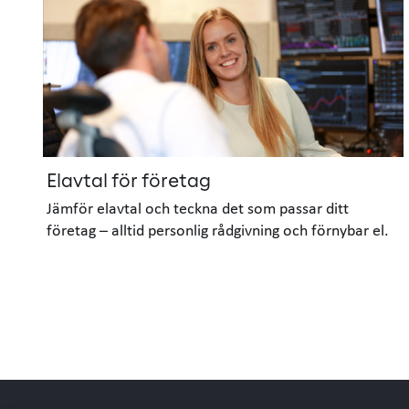
Elavtal för företag
Jämför elavtal och teckna det som passar ditt
företag – alltid personlig rådgivning och förnybar el.
Sida
1
laddad,
visar
kort
1–