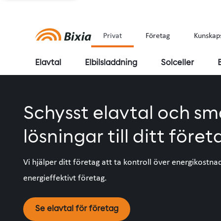
Privat
Företag
Kunskap
Elavtal
Elbilsladdning
Solceller
Schysst elavtal och sm
lösningar till ditt föret
Vi hjälper ditt företag att ta kontroll över energikostna
energieffektivt företag.
Se elavtal för företag