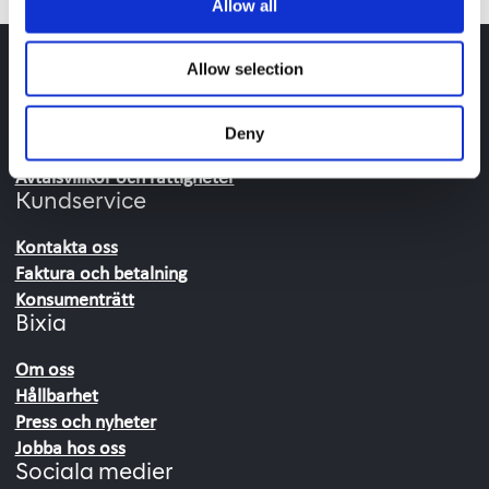
Allow all
Allow selection
Hitta snabbt
Elavtal för privatperson
Deny
Elavtal vid flytt
Avtalsvillkor och rättigheter
Kundservice
Kontakta oss
Faktura och betalning
Konsumenträtt
Bixia
Om oss
Hållbarhet
Press och nyheter
Jobba hos oss
Sociala medier