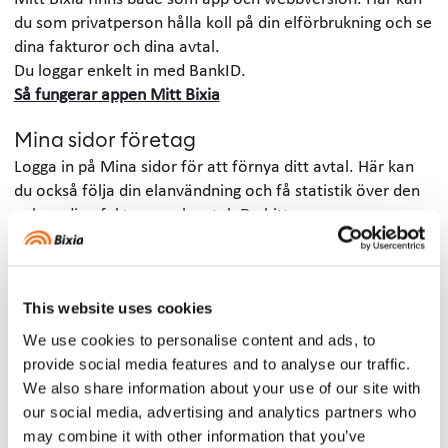
du som privatperson hålla koll på din elförbrukning och se
dina fakturor och dina avtal.
Du loggar enkelt in med BankID.
Så fungerar appen Mitt Bixia
Mina sidor företag
Logga in på Mina sidor för att förnya ditt avtal. Här kan
du också följa din elanvändning och få statistik över den
och se dina fakturor och avtal. Du hittar
inloggningsknappen högst upp till höger på sidan.
Logga in på Mina sidor
This website uses cookies
Kakor (cookies)
När du besöker bixia.se får du lämna ditt samtycke till att
We use cookies to personalise content and ads, to
cookies används. En cookie (kaka) är en liten textfil som
provide social media features and to analyse our traffic.
webbplatsen du besöker begär att få spara på din dator.
We also share information about your use of our site with
När du besöker vår webbplats kan vi komma att skicka,
our social media, advertising and analytics partners who
och lagra en cookie på din dator, surfplatta eller
may combine it with other information that you’ve