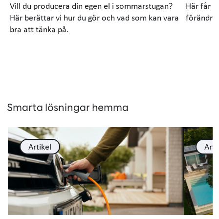
Vill du producera din egen el i sommarstugan?
Här får d
Här berättar vi hur du gör och vad som kan vara
förändrin
bra att tänka på.
Smarta lösningar hemma
Artikel
Arti