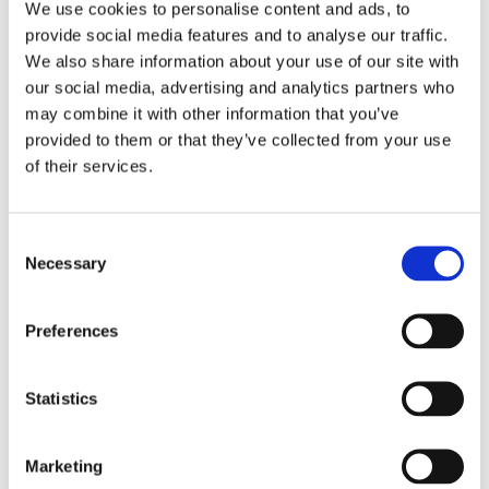
We use cookies to personalise content and ads, to
hur du ska agera och hur du förbereder dig inför nästa
provide social media features and to analyse our traffic.
elavbrott.
We also share information about your use of our site with
our social media, advertising and analytics partners who
may combine it with other information that you’ve
provided to them or that they’ve collected from your use
of their services.
Artikel
Consent
Necessary
Selection
Preferences
4 MINUTERS LÄSNING
Är ett fast eller rörligt elpris billigast?
Statistics
Många undrar om de ska välja ett elavtal med fast eller
rörligt elpris. Vår analytiker Gustav Olsson reder vi ut
skillnaden på avtalen.
Marketing