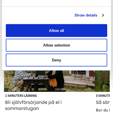
Sida
Show details
1
laddad,
visar
Allow all
kort
Elförbrukning och eltips
1–
5
Allow selection
Artikel
Gui
Deny
1 MINUTERS LÄSNING
3 MINUTER
Bli självförsörjande på el i
Så sänk
sommarstugan
Bor du i 