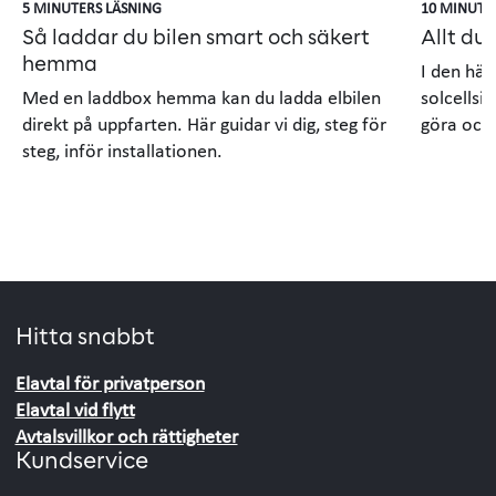
5 MINUTERS LÄSNING
10 MINUTE
Så laddar du bilen smart och säkert
Allt du
hemma
I den här
Med en laddbox hemma kan du ladda elbilen
solcellsi
direkt på uppfarten. Här guidar vi dig, steg för
göra och 
steg, inför installationen.
Hitta snabbt
Elavtal för privatperson
Elavtal vid flytt
Avtalsvillkor och rättigheter
Kundservice