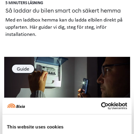
5 MINUTERS LÄSNING
Så laddar du bilen smart och säkert hemma
Med en laddbox hemma kan du ladda elbilen direkt på
uppfarten. Här guidar vi dig, steg för steg, inför
installationen.
Guide
3 MINUTERS LÄSNING
Bra att veta vid ett strömavbrott
This website uses cookies
Här berättar vi vad du ska tänka på när strömmen gått,