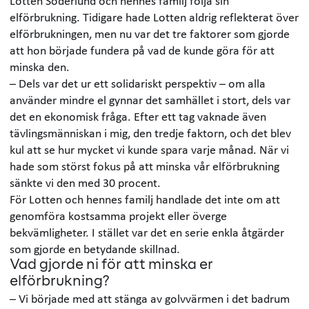
Lotten Söderlund och hennes familj följa sin
elförbrukning. Tidigare hade Lotten aldrig reflekterat över
elförbrukningen, men nu var det tre faktorer som gjorde
att hon började fundera på vad de kunde göra för att
minska den.
– Dels var det ur ett solidariskt perspektiv – om alla
använder mindre el gynnar det samhället i stort, dels var
det en ekonomisk fråga. Efter ett tag vaknade även
tävlingsmänniskan i mig, den tredje faktorn, och det blev
kul att se hur mycket vi kunde spara varje månad. När vi
hade som störst fokus på att minska vår elförbrukning
sänkte vi den med 30 procent.
För Lotten och hennes familj handlade det inte om att
genomföra kostsamma projekt eller överge
bekvämligheter. I stället var det en serie enkla åtgärder
som gjorde en betydande skillnad.
Vad gjorde ni för att minska er
elförbrukning?
– Vi började med att stänga av golvvärmen i det badrum