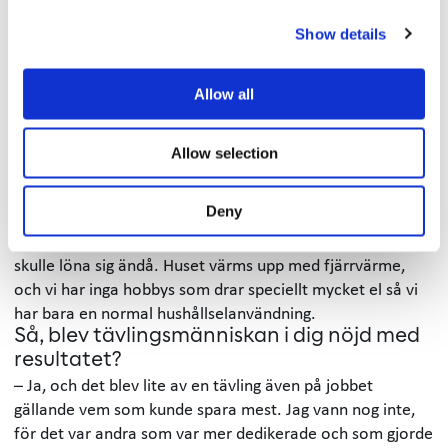
generationer betraktade som självklart, men numera är
det mycket bekvämlighet som gör att man slänger in en
Show details
tvätt så fort favorittröjan är smutsig. Att tvätta färre men
större tvättar tjänar man ju även tid på – så det är
Allow all
sådana, relativt små, saker som jag tycker att man kan
reflektera över.
Är du sugen på att göra någon investering
Allow selection
som på sikt kan leda till att kostnaderna
minskar ytterligare?
Deny
– Vi har skog på baksidan av vårt hus så solceller är inte
aktuellt, dessutom har vi inte så stor förbrukning att det
skulle löna sig ändå. Huset värms upp med fjärrvärme,
och vi har inga hobbys som drar speciellt mycket el så vi
har bara en normal hushållselanvändning.
Så, blev tävlingsmänniskan i dig nöjd med
resultatet?
– Ja, och det blev lite av en tävling även på jobbet
gällande vem som kunde spara mest. Jag vann nog inte,
för det var andra som var mer dedikerade och som gjorde