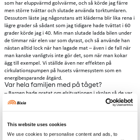
som har eluppvärmd golvvärme, och så körde jag färre
men större tvättar och slutade använda torktumlaren.
Dessutom läste jag någonstans att kläderna blir lika rena i
lägre grader så sådant som jag tidigare hade tvättat i 60
grader körde jag i 40. Min man slutade ladda bilen under
de timmar när elen var som dyrast, och så använde han
nästan alltid lock när han lagade mat – även i de fall när
man kanske vanligtvis inte gör det, som när man kokar
ägg till exempel. Vi ställde även ner effekten på
cirkulationspumpen på husets värmesystem som en
energibesparande åtgärd.
Var hela familjen med på tåget?
– Barnen hade pratat om elsituationen i skolan så de var
också med och hjälpte till och släckte lampor och stängde
av elektronik som inte användes. Min man är en sådan
som gillar att räkna på saker och fundera ut lösningar och
jag är mer praktisk, så vi gjorde olika saker och
This website uses cookies
kompletterade varandra bra.
We use cookies to personalise content and ads, to
Krävdes det mycket tid och engagemang