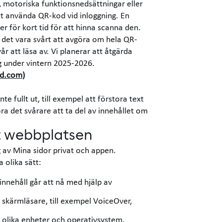
 motoriska funktionsnedsättningar eller
att använda QR-kod vid inloggning. En
er för kort tid för att hinna scanna den.
 det vara svårt att avgöra om hela QR-
år att läsa av. Vi planerar att åtgärda
ng under vintern 2025-2026.
id.com)
nte fullt ut, till exempel att förstora text
ra det svårare att ta del av innehållet om
at webbplatsen
ng av Mina sidor privat och appen.
a olika sätt:
 innehåll går att nå med hjälp av
a skärmläsare, till exempel VoiceOver,
a olika enheter och operativsystem.