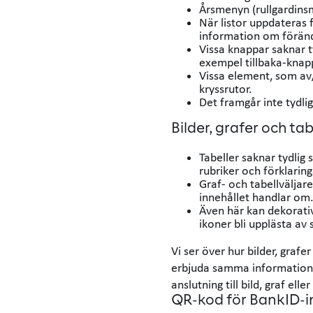
Årsmenyn (rullgardinsm
När listor uppdateras 
information om förän
Vissa knappar saknar ty
exempel tillbaka-knap
Vissa element, som av
kryssrutor.
Det framgår inte tydli
Bilder, grafer och tab
Tabeller saknar tydlig
rubriker och förklaring
Graf- och tabellväljar
innehållet handlar om
Även här kan dekorati
ikoner bli upplästa av
Vi ser över hur bilder, grafe
erbjuda samma information s
anslutning till bild, graf eller
QR-kod för BankID-i