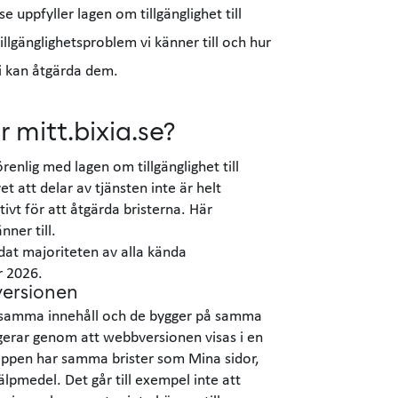
e uppfyller lagen om tillgänglighet till
 tillgänglighetsproblem vi känner till och hur
vi kan åtgärda dem.
r mitt.bixia.se?
örenlig med lagen om tillgänglighet till
vet att delar av tjänsten inte är helt
ktivt för att åtgärda bristerna. Här
nner till.
rdat majoriteten av alla kända
r 2026.
-versionen
 samma innehåll och de bygger på samma
gerar genom att webbversionen visas i en
appen har samma brister som Mina sidor,
pmedel. Det går till exempel inte att