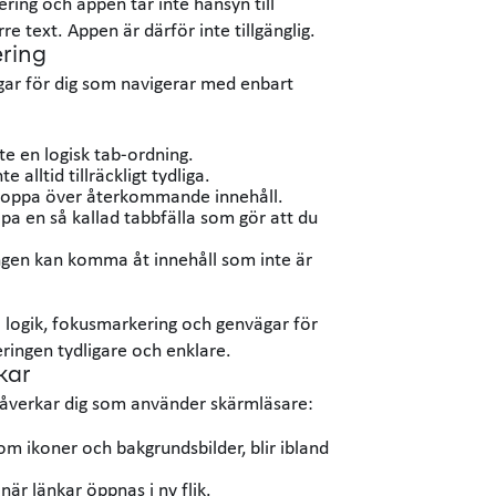
ing och appen tar inte hänsyn till
e text. Appen är därför inte tillgänglig.
ring
ar för dig som navigerar med enbart
inte en logisk tab-ordning.
 alltid tillräckligt tydliga.
t hoppa över återkommande innehåll.
pa en så kallad tabbfälla som gör att du
gen kan komma åt innehåll som inte är
a logik, fokusmarkering och genvägar för
ringen tydligare och enklare.
kar
 påverkar dig som använder skärmläsare:
m ikoner och bakgrundsbilder, blir ibland
 när länkar öppnas i ny flik.