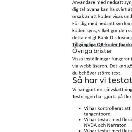
Användare med nedsatt syn,
digital ovana kan ha svårt 
orsak är att koden visas und
För dig med nedsatt syn kan
koden syns, vilket gör den sv
detta enligt BankID:s lösni
Tillgängliga QR-koder (bank
Övriga brister
Vissa inställningar fungerar i
via webbläsaren. Det kan gö
du behöver större text.
Så har vi test
Vi har gjort en självskattni
Testningen har gjorts på fler
Vi har kontrollerat att
tangentbord.
Vi har testat med fler
NVDA och Narrator.
Vi har testat med fler