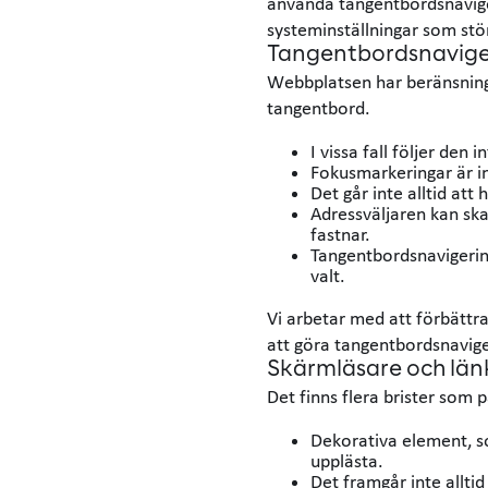
använda tangentbordsnaviger
systeminställningar som störr
Tangentbordsnavige
Webbplatsen har beränsning
tangentbord.
I vissa fall följer den 
Fokusmarkeringar är inte
Det går inte alltid at
Adressväljaren kan ska
fastnar.
Tangentbordsnavigerin
valt.
Vi arbetar med att förbättr
att göra tangentbordsnavige
Skärmläsare och län
Det finns flera brister som
Dekorativa element, so
upplästa.
Det framgår inte alltid