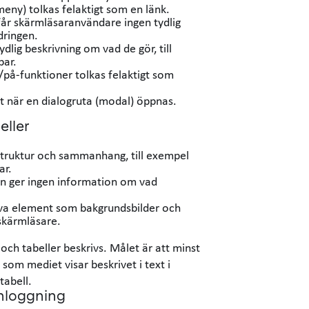
eny) tolkas felaktigt som en länk.
får skärmläsaranvändare ingen tydlig
dringen.
dlig beskrivning om vad de gör, till
par.
/på-funktioner tolkas felaktigt som
gt när en dialogruta (modal) öppnas.
eller
 struktur och sammanhang, till exempel
ar.
en ger ingen information om vad
.
va element som bakgrundsbilder och
 skärmläsare.
r och tabeller beskrivs. Målet är att minst
om mediet visar beskrivet i text i
 tabell.
nloggning