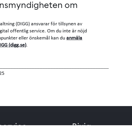
synsmyndigheten om
altning (DIGG) ansvarar för tillsynen av
igital offentlig service. Om du inte är nöjd
ynpunkter eller önskemål kan du
anmäla
DIGG (digg.se)
.
_________________________________________
25
ervice
Bixia