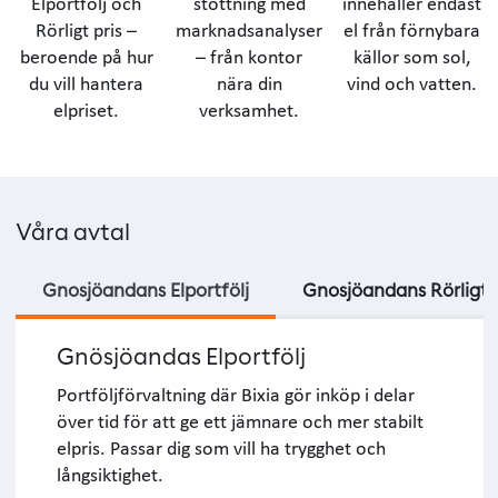
Elportfölj och
stöttning med
innehåller endast
Rörligt pris –
marknadsanalyser
el från förnybara
beroende på hur
– från kontor
källor som sol,
du vill hantera
nära din
vind och vatten.
elpriset.
verksamhet.
Våra avtal
Gnosjöandans Elportfölj
Gnosjöandans Rörligt P
Gnösjöandas Elportfölj
Portföljförvaltning där
Bixia
gör inköp i delar
över tid för att ge ett jämnare och mer stabilt
elpris. Passar dig som vill ha trygghet och
långsiktighet.