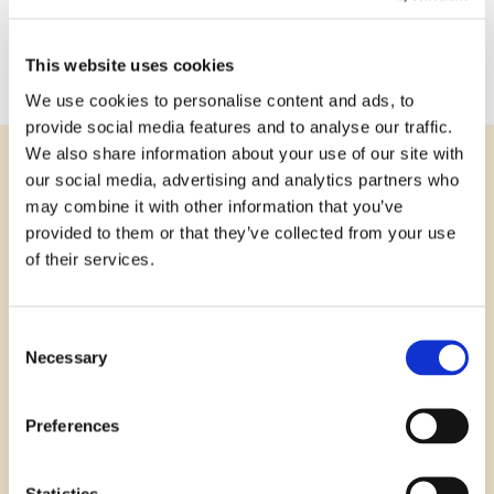
Vi hjälper dig med uppstart, implementering och löpande
rådgivning.
This website uses cookies
We use cookies to personalise content and ads, to
provide social media features and to analyse our traffic.
We also share information about your use of our site with
our social media, advertising and analytics partners who
Vad innebär portföljförvaltning?
may combine it with other information that you’ve
När du väljer portföljförvaltning låter du
Bixia
sprida
provided to them or that they’ve collected from your use
elinköpen över tid
i stället
för att köpa allt vid ett tillfälle.
of their services.
Detta ger dig ett mer jämnt pris över tid och mindre risk
för stora
pris
toppar
.
Samarbetet i regionen
Consent
Gnosjöandans Näringsliv har tecknat ett ramavtal
Necessary
Selection
med
Bixia
för medlemmar i regionen
. M
ålet är att ge
medlemsföretag förmånligare villkor och stöd för hållbar
Preferences
energihantering.
Statistics