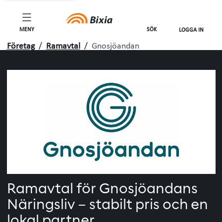
MENY
SÖK
LOGGA IN
Företag
/
Ramavtal
/
Gnosjöandan
Ramavtal för Gnosjöandans
Näringsliv – stabilt pris och en
lokal partner