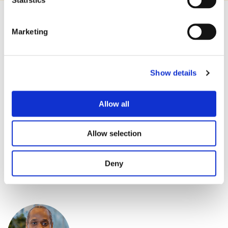
Marketing
Kontakta våra säljare direkt
Show details
Allow all
Allow selection
Liam Sääf
SÄLJARE
Deny
070-294 89 13
liam.saaf@bixia.se