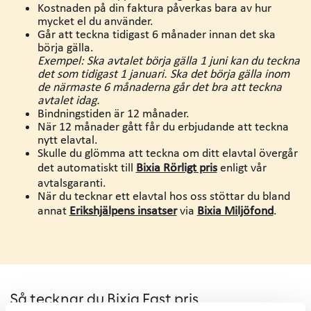
Kostnaden på din faktura påverkas bara av hur
mycket el du använder.
Går att teckna tidigast 6 månader innan det ska
börja gälla.
Exempel: Ska avtalet börja gälla 1 juni kan du teckna
det som tidigast 1 januari. Ska det börja gälla inom
de närmaste 6 månaderna går det bra att teckna
avtalet idag.
Bindningstiden är 12 månader.
När 12 månader gått får du erbjudande att teckna
nytt elavtal.
Skulle du glömma att teckna om ditt elavtal övergår
det automatiskt till
Bixia Rörligt pris
enligt vår
avtalsgaranti.
När du tecknar ett elavtal hos oss stöttar du bland
annat
Erikshjälpens insatser
via
Bixia Miljöfond
.
Så tecknar du Bixia Fast pris