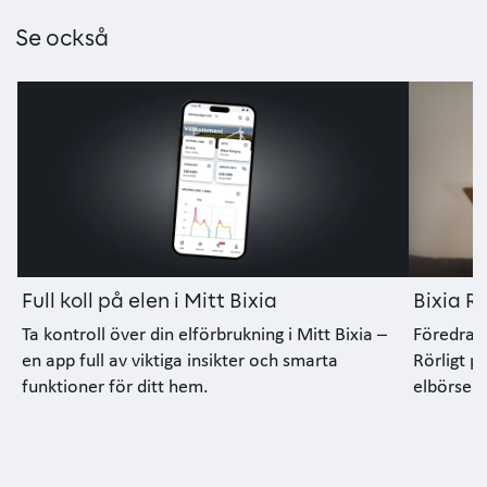
Se också
Full koll på elen i Mitt Bixia
Bixia Rö
Ta kontroll över din elförbrukning i Mitt Bixia –
Föredrar 
en app full av viktiga insikter och smarta
Rörligt pr
funktioner för ditt hem.
elbörsens