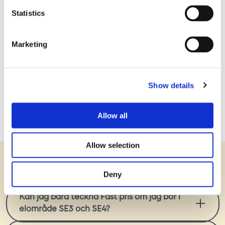
Statistics
Allmänna avtalsvillkor för försäljning av el till
Marketing
konsument
Bixias särskilda avtalsvillkor för försäljning av el
Show details
till konsument
Allow all
Allow selection
Vanliga frågor
Deny
Kan jag bara teckna Fast pris om jag bor i
elområde SE3 och SE4?