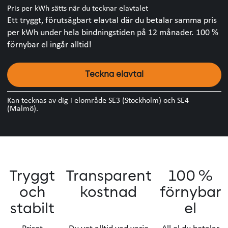
Pris per kWh sätts när du tecknar elavtalet
Ett tryggt, förutsägbart elavtal där du betalar samma pris
per kWh under hela bindningstiden på 12 månader. 100 %
förnybar el ingår alltid!
Teckna elavtal
Kan tecknas av dig i
elområde
SE3 (Stockholm) och SE4
(Malmö).
Tryggt
Transparent
100 %
och
kostnad
förnybar
stabilt
el
Priset
Du vet alltid vad varje
All el du betalar