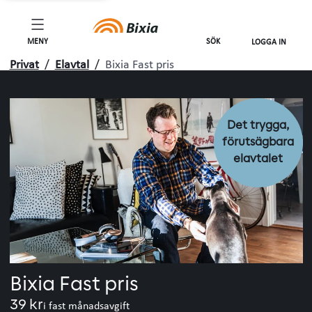
förutsä
elavtale
MENY
SÖK
LOGGA IN
Privat
/
Elavtal
/
Bixia Fast pris
Det trygga,
förutsägbara
elavtalet
Bixia Fast pris
39 kr
i fast månadsavgift