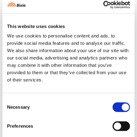
1. Kontrollera att du bor i område SE3 eller
SE4
This website uses cookies
Bixia
Fast pris
går bara att teckna om boendet tillhör
dessa
elområden
.
We use cookies to personalise content and ads, to
2. Fyll i dina uppgifter
provide social media features and to analyse our traffic.
We also share information about your use of our site with
Klicka på Teckna elavtal, följ varje steg och ange dina
our social media, advertising and analytics partners who
uppgifter som behövs för att komma vidare.
may combine it with other information that you’ve
3. Bekräfta och signera
provided to them or that they’ve collected from your use
of their services.
Godkänn villkoren och signera.
4. Få koll i Mitt Bixia
Följ förbrukning och kostnader i
appen
Mitt
Bixia
.
Consent
Necessary
Selection
Preferences
Avtalsvillkor