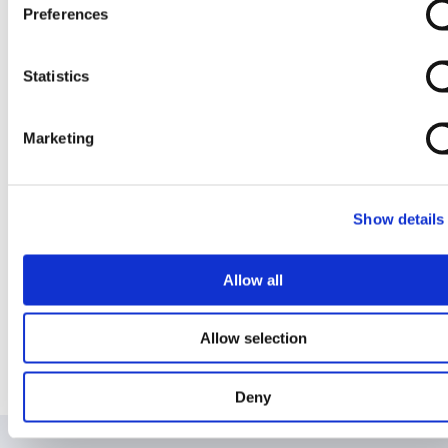
Preferences
Mer om realtidsmätaren
Statistics
Manual Bixias realtidsmätare
Marketing
Show details
Kontakta kundservice
Allow all
Har du frågor är du välkommen att kontakta vår
kundservice.
0771 - 60 30 30
Allow selection
kundservice@bixia.se
Deny