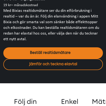
19 kr
– månadskostnad
Med Bixias realtidsmätare ser du din elförbrukning i
realtid – var du än är. Följ din elanvändning i appen Mitt
Bixia och gör smarta val som sänker både effekttoppar
och elkostnader. Du kan beställa realtidsmätaren om du
redan har elavtal hos oss, eller välja den när du tecknar
ett nytt avtal.
Beställ realtidsmätare
Jämför och teckna elavtal
Följ din
Enkel
Mät