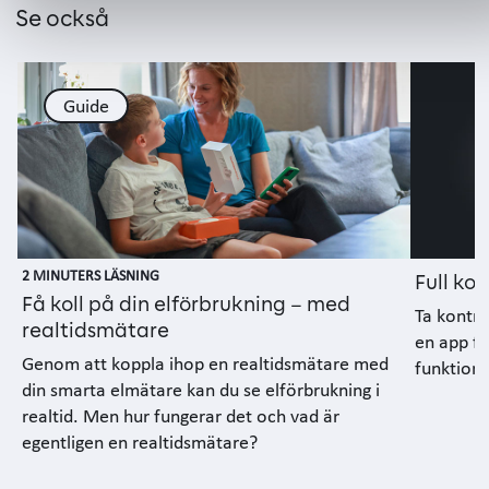
Se också
Guide
2 MINUTERS LÄSNING
Full kol
Få koll på din elförbrukning – med
Ta kontro
realtidsmätare
en app fu
Genom att koppla ihop en realtidsmätare med
funktione
din smarta elmätare kan du se elförbrukning i
realtid. Men hur fungerar det och vad är
egentligen en realtidsmätare?