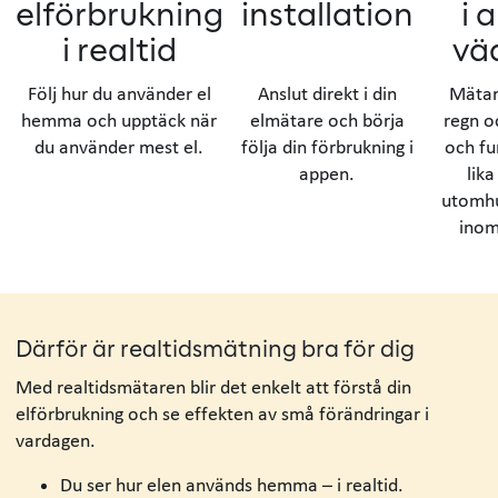
elförbrukning
installation
i a
i realtid
vä
Följ hur du använder el
Anslut direkt i din
Mätar
hemma och upptäck när
elmätare och börja
regn o
du använder mest el.
följa din förbrukning i
och fu
appen.
lika
utomh
inom
Därför är realtidsmätning bra för dig
Med realtidsmätaren blir det enkelt att förstå din
elförbrukning och se effekten av små förändringar i
vardagen.
Du ser hur elen används hemma – i realtid.