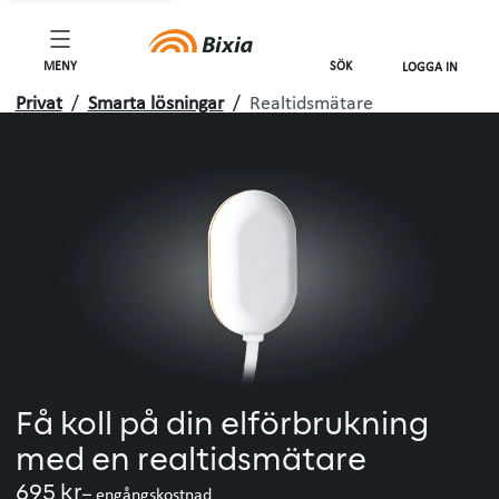
MENY
SÖK
LOGGA IN
Privat
/
Smarta lösningar
/
Realtidsmätare
Få koll på din elförbrukning
med en realtidsmätare
695 kr
– engångskostnad