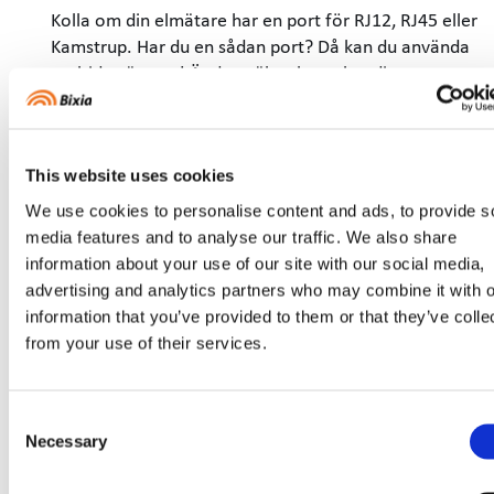
Kolla om din elmätare har en port för RJ12, RJ45 eller
Kamstrup. Har du en sådan port? Då kan du använda
realtidsmätaren! Är du osäker, kontakta ditt
elnätsbolag.
2. Beställ mätare
För dig som redan är kund hos
Bixia
, fyll i
This website uses cookies
beställningsformuläret. Du får sen ett mejl där du
We use cookies to personalise content and ads, to provide s
signerar beställningen med Bank-ID.
Vill du bli
media features and to analyse our traffic. We also share
kund
?
Teckna elavtal
och lägg till realtidsmätaren
information about your use of our site with our social media,
direkt i beställningen.
advertising and analytics partners who may combine it with o
3. Installera mätaren
information that you’ve provided to them or that they’ve colle
from your use of their services.
När du fått hem mätaren kopplar du in den i din
elmätare och följer guiden i manualen. Nu kan du
följa din elförbrukning i realtid i
appen
Mitt
Bixia
!
Consent
Necessary
Selection