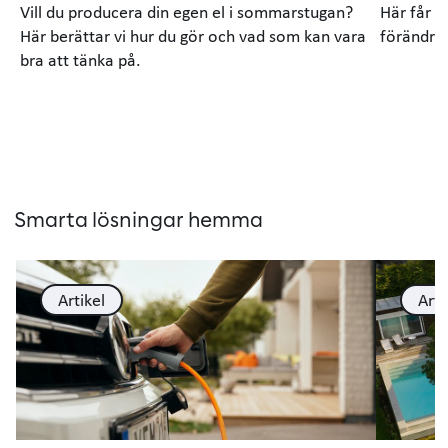
Vill du producera din egen el i sommarstugan?
Här får d
Här berättar vi hur du gör och vad som kan vara
förändrin
bra att tänka på.
Smarta lösningar hemma
Artikel
Arti