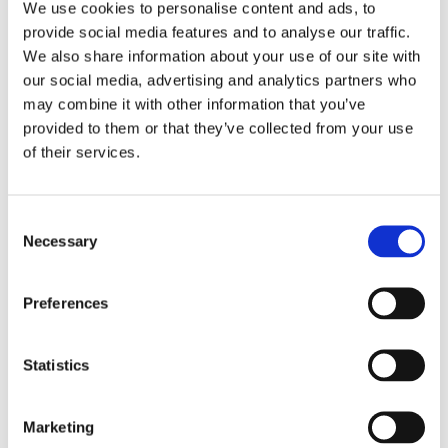
We use cookies to personalise content and ads, to
hur du ska agera och hur du förbereder dig inför nästa
provide social media features and to analyse our traffic.
elavbrott.
We also share information about your use of our site with
our social media, advertising and analytics partners who
may combine it with other information that you’ve
provided to them or that they’ve collected from your use
of their services.
Artikel
Consent
Necessary
Selection
Preferences
4 MINUTERS LÄSNING
Är ett fast eller rörligt elpris billigast?
Statistics
Många undrar om de ska välja ett elavtal med fast eller
rörligt elpris. Vår analytiker Gustav Olsson reder vi ut
skillnaden på avtalen.
Marketing