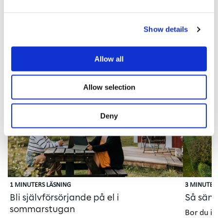
Sida
Show details
1
laddad,
visar
Allow all
kort
Elförbrukning och eltips
1–
5
Allow selection
Artikel
Gui
Deny
1 MINUTERS LÄSNING
3 MINUTER
Bli självförsörjande på el i
Så sänk
sommarstugan
Bor du i 