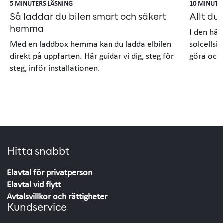
5 MINUTERS LÄSNING
10 MINUTE
Så laddar du bilen smart och säkert
Allt du
hemma
I den här
Med en laddbox hemma kan du ladda elbilen
solcellsi
direkt på uppfarten. Här guidar vi dig, steg för
göra och 
steg, inför installationen.
Hitta snabbt
Elavtal för privatperson
Elavtal vid flytt
Avtalsvillkor och rättigheter
Kundservice