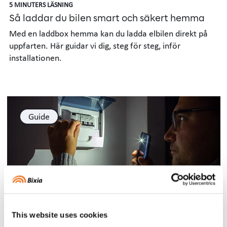
5 MINUTERS LÄSNING
Så laddar du bilen smart och säkert hemma
Med en laddbox hemma kan du ladda elbilen direkt på
uppfarten. Här guidar vi dig, steg för steg, inför
installationen.
Guide
3 MINUTERS LÄSNING
Bra att veta vid ett strömavbrott
This website uses cookies
Här berättar vi vad du ska tänka på när strömmen gått,